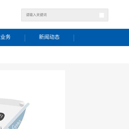
融业务
新闻动态
会老哥俱乐部
才招聘