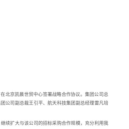
）在北京凯晨世贸中心签署战略合作协议。集团公司总
集团公司副总裁王引平、航天科技集团副总经理雷凡培
继续扩大与该公司的招标采购合作规模，充分利用我