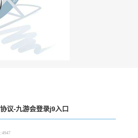
议-九游会登录j9入口
:
4947