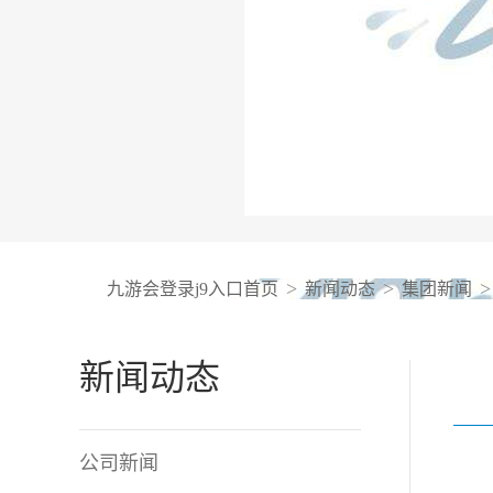
>
>
九游会登录j9入口首页
新闻动态
集团新闻
新闻动态
公司新闻