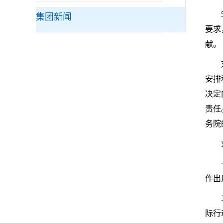
5月
集团新闻
要求
献。
刘德
安排
决定
责任
务院
刘德
一、
作出
二、
际行