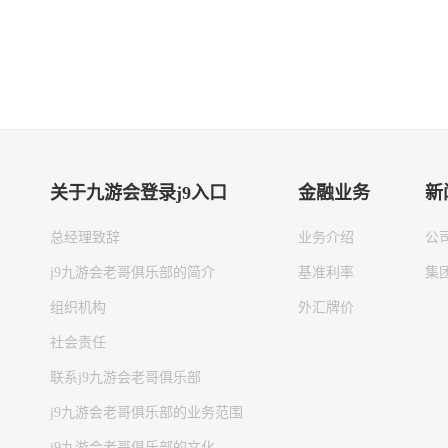
关于九游会登录j9入口
金融业务
新
总经理致辞
业务介绍
公
j9九游会老哥俱乐部的简介
基准利率
集
组织机构
外汇牌价
社会责任
联系j9九游会老哥俱乐部
j9九游会老哥俱乐部的业务范围
j9九游会老哥俱乐部的文化