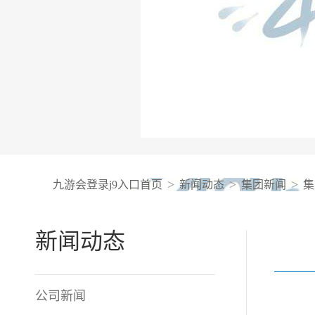
>
>
>
九游会登录j9入口首页
新闻动态
集团新闻
集
新闻动态
公司新闻