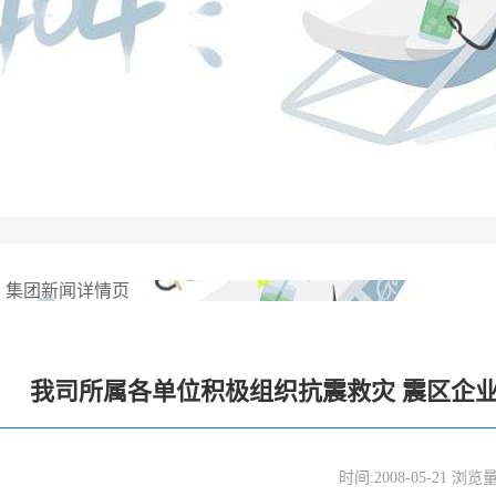
>
集团新闻详情页
我司所属各单位积极组织抗震救灾 震区企业
时间:
2008-05-21
浏览量