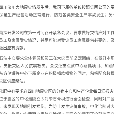
汶川大地震灾情发生后，我司下属各单位按照集团公司的要
保证生产经营活动正常进行，防范各类安全生产事故发生；另
开发公司在第一时间召开紧急会议，要求做好灾情应对工作
员工及家属受灾情况，并尽可能对受灾员工家属提供必要的、
做出应有贡献。
中心要求全体党员和员工在大灾面前坚定团结，在做好本职工
，支援灾区人民抗震救灾。会议还重点就中心仓储项目、加油
东方储罐等中心下属企业在积极捐款捐物的同时，积极配合救
灾区供应柴油。
中心要求在四川地震灾区的分销中心和生产企业每日汇报灾
位于震区的中化涪陵立即对磷石膏坝进行全面检查，同时对厂
，未发现因地震引发损伤。为防止发生灾情事故，中化涪陵对大