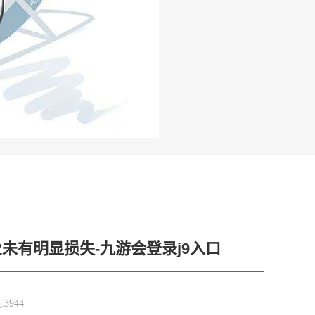
未有明显损失-九游会登录j9入口
:
3944