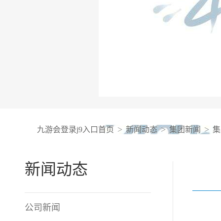
>
>
>
九游会登录j9入口首页
新闻动态
集团新闻
集
新闻动态
公司新闻