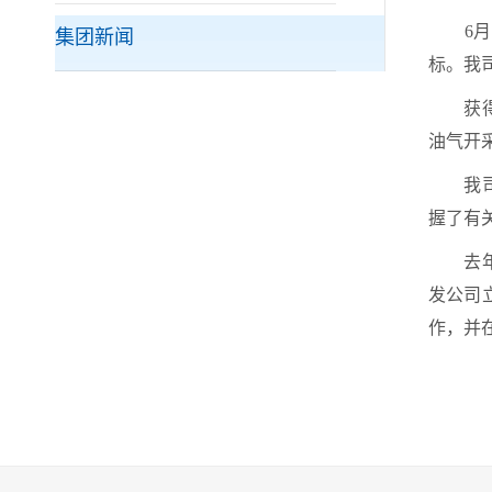
6月2
集团新闻
标。我
获得油
油气开
我司早
握了有
去年年
发公司
作，并