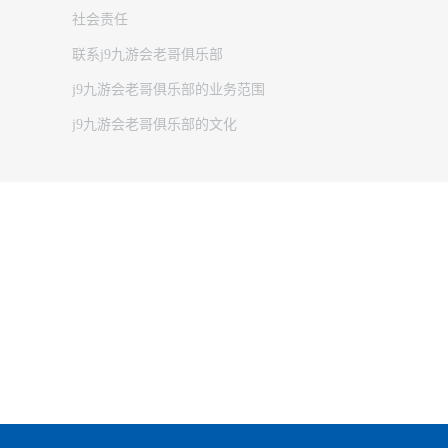
社会责任
联系j9九游会老哥俱乐部
j9九游会老哥俱乐部的业务范围
j9九游会老哥俱乐部的文化