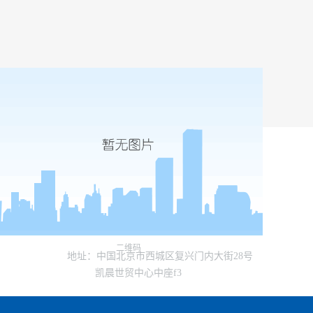
中化集团财务有限责任公司
邮件：
sinochemfinance@sinochem.com
电话：0086-10-59569332/9333
传真：0086-10-59568943
二维码
地址：中国北京市西城区复兴门内大街28号
凯晨世贸中心中座f3