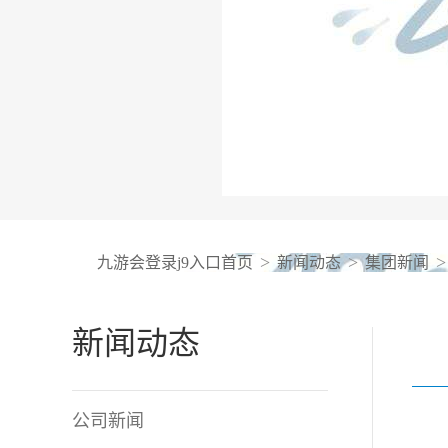
>
>
九游会登录j9入口首页
新闻动态
集团新闻
新闻动态
公司新闻