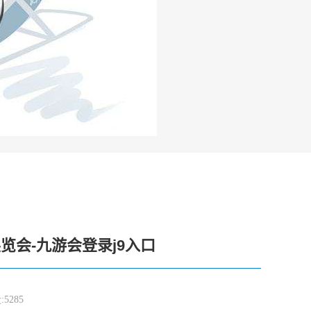
览会-九游会登录j9入口
:
5285