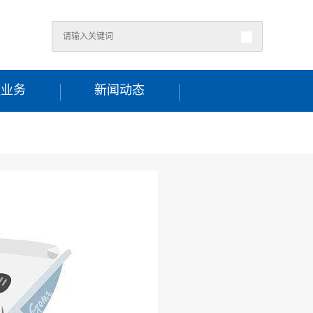
融业务
新闻动态
会老哥俱乐部
才招聘