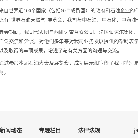
世界近100个国家（包括60个成员国）的政府和石油企业的代
还有“世界石油天然气”展览会，我司与中石油、中石化、中海油
期间，我司代表团与西班牙雷普索公司、法国道达尔集团、
广泛交流和洽谈，对他们多年来对我司业务发展提供的帮助表示
以及取得的丰硕成果，增进了与有关方面的沟通与交流。
参加本届石油大会及展览会，成功展示和宣传了我司特别是
响。
新闻动态
专题栏目
法律法规