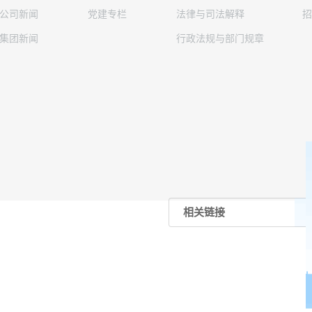
公司新闻
党建专栏
法律与司法解释
招
集团新闻
行政法规与部门规章
相关链接