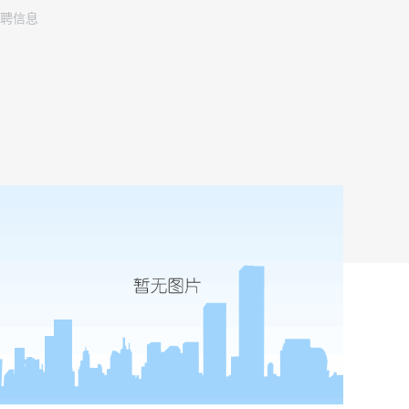
聘信息
中化集团财务有限责任公司
邮件：
sinochemfinance@sinochem.com
电话：0086-10-59569332/9333
传真：0086-10-59568943