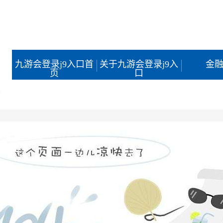
九游会登录j9入口首
关于九游会登录j9入
金
页
口
专题栏目
法律法规
j9九游
的人