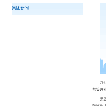
集团新闻
7月2
营管理
集团公