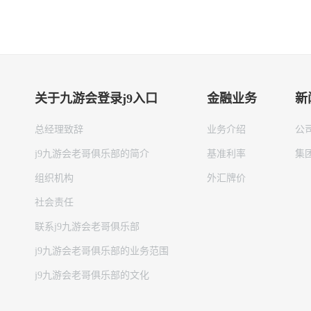
关于九游会登录j9入口
金融业务
新
总经理致辞
业务介绍
公
j9九游会老哥俱乐部的简介
基准利率
集
组织机构
外汇牌价
社会责任
联系j9九游会老哥俱乐部
j9九游会老哥俱乐部的业务范围
j9九游会老哥俱乐部的文化