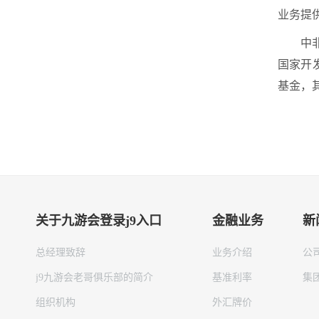
业务提
中非发
国家开
基金，
关于九游会登录j9入口
金融业务
新
总经理致辞
业务介绍
公
j9九游会老哥俱乐部的简介
基准利率
集
组织机构
外汇牌价