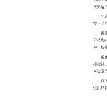
次奥运
北京市
按下了
奥运会
分拣和
程，接
盈创再
接减排
生资源
作为国
优质环