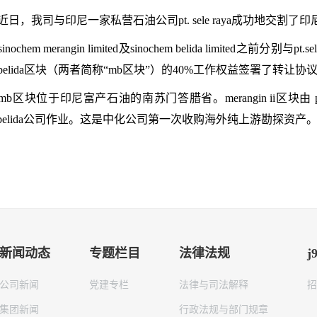
，我司与印尼一家私营石油公司pt. sele raya成功地交割
chem merangin limited及sinochem belida limited之前分别与
belida区块（两者简称“mb区块”）的40%工作权益签署了转让协
块位于印尼富产石油的南苏门答腊省。merangin ii区块由 pt.sele ray
ya belida公司作业。这是中化公司第一次收购海外纯上游勘探资产
新闻动态
专题栏目
法律法规
公司新闻
党建专栏
法律与司法解释
招
集团新闻
行政法规与部门规章