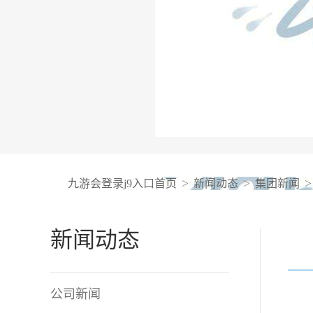
>
>
九游会登录j9入口首页
新闻动态
集团新闻
新闻动态
公司新闻