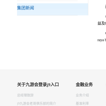
近日
集团新闻
sino
益及
mb区
ra
关于九游会登录j9入口
金融业务
总经理致辞
业务介绍
j9九游会老哥俱乐部的简介
基准利率