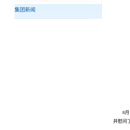
集团新闻
8月1
并慰问