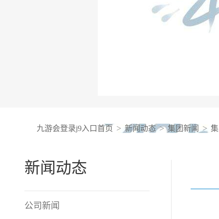
>
>
>
九游会登录j9入口首页
新闻动态
集团新闻
集
新闻动态
公司新闻