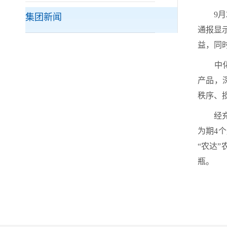
9月
集团新闻
通报显
益，同
中化国
产品，
秩序、
经充分
为期4
“农达
瓶。