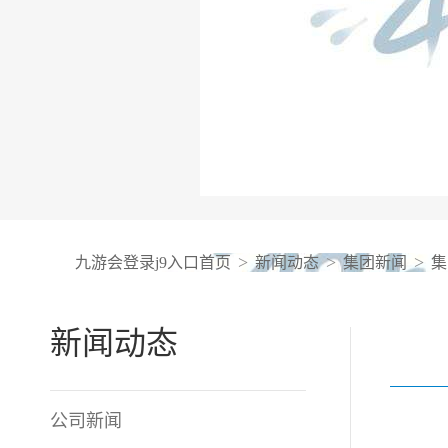
>
>
>
九游会登录j9入口首页
新闻动态
集团新闻
集
新闻动态
公司新闻