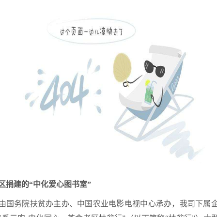
区捐建的“中化爱心图书室”
务院扶贫办主办、中国农业电影电视中心承办，我司下属企业