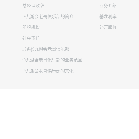
总经理致辞
业务介绍
j9九游会老哥俱乐部的简介
基准利率
组织机构
外汇牌价
社会责任
联系j9九游会老哥俱乐部
j9九游会老哥俱乐部的业务范围
j9九游会老哥俱乐部的文化