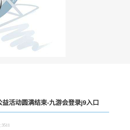
益活动圆满结束-九游会登录j9入口
:
3511