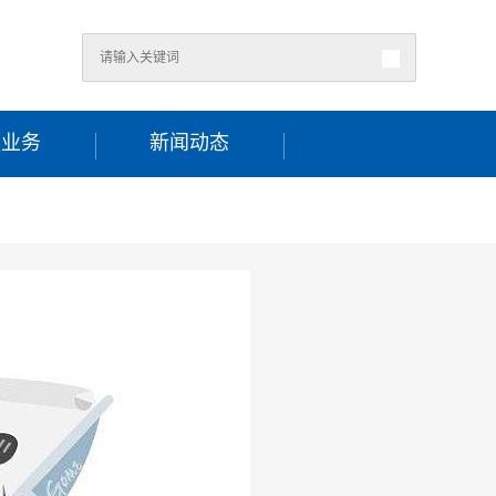
融业务
新闻动态
会老哥俱乐部
才招聘