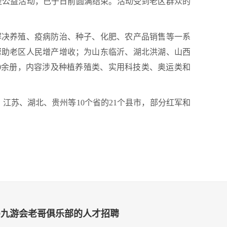
大型公益活动，已于日前圆满结束。活动受到老区群众的
决养殖、疫病防治、种子、化肥、农产品销售等一系
，帮助老区人民增产增收；为山东临沂、湖北洪湖、山西
00余册，内容涉及种植养殖类、实用科技类、奥运类和
江苏、湖北、贵州等10个省的21个县市，部分红军和
j9九游会老哥俱乐部的人才招聘