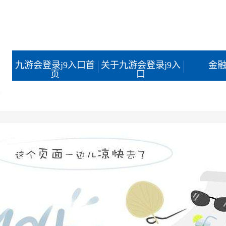
九游会登录j9入口首
关于九游会登录j9入
金
页
口
专题栏目
法律法规
j9九游
的人