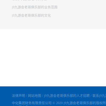
j9九游会老哥俱乐部的业务范围
j9九游会老哥俱乐部的文化
法律声明 /
网站地图 /
j9九游会老哥俱乐部的人才招聘 /
联系j9
中化集团财务有限责任公司 © 2020 j9九游会老哥俱乐部的版权