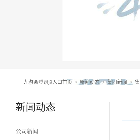
>
>
>
九游会登录j9入口首页
新闻动态
集团新闻
集
新闻动态
公司新闻