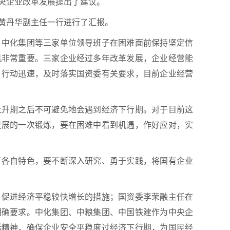
央企业改革发展提出了建议。
黄丹华副主任一行进行了汇报。
中化集团等三家单位领导班子在困难面前保持坚定信
机非常重要。三家企业经过多年改革发展，企业经营能
，行动迅速，及时落实国资委有关要求，目前企业经营
升期之后不可避免地会遇到经济下行期。对于目前这
发展的一次锻炼，要在困难中看到机遇，作好应对，实
各自特色，要不断深入研究、勇于实践，将国有企业
促进经济平稳较快增长的措施；国资委李荣融主任在
明确要求。中化集团、中粮集团、中国铁建作为中央企
话精神，确保企业安全平稳度过经济下行期，为国民经