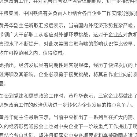
思想政治工作，并对完善国有资产监管体制制度、进一步推动中
集团、中国铁建有关负责人也结合各自企业工作实际分别向
华副主任听取汇报后表示，当前国内外经济形势复杂严峻，
带领广大干部职工从容应对外部环境挑战，这对于企业应对危
管理水平不断提升，对此次美国金融海啸的影响认识得比较早
均在可控范围之内，值得欣慰。
出，经济发展具有周期性是客观规律，经历了快速发展的上
融海啸及其影响，企业必须勇于接受挑战，将其看作企业向前
展。
到党建和思想政治工作时，黄丹华表示，三家企业都做出了
思想政治工作的政治优势进一步转化为企业发展的核心竞争力。
华副主任最后表示，当前中央推出了一系列旨在扩大内需、
久的经济形势通报会上也对中央企业下一阶段重点工作提出了
要结合各自实际，坚决贯彻落实中央各项要求和李荣融同志讲