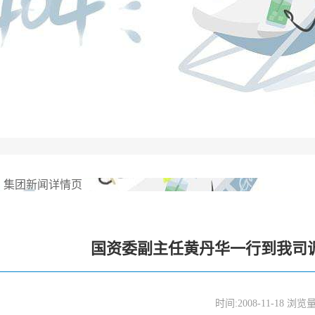
>
集团新闻详情页
国资委副主任黄丹华一行到我司调
时间:
2008-11-18
浏览量