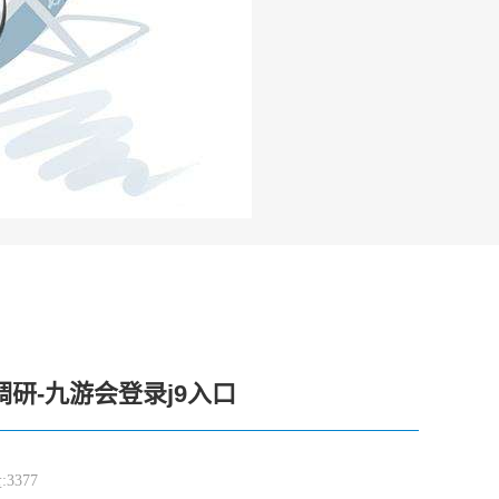
研-九游会登录j9入口
:
3377