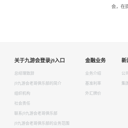
会，在
关于九游会登录j9入口
金融业务
新
总经理致辞
业务介绍
公
j9九游会老哥俱乐部的简介
基准利率
集
组织机构
外汇牌价
社会责任
联系j9九游会老哥俱乐部
j9九游会老哥俱乐部的业务范围