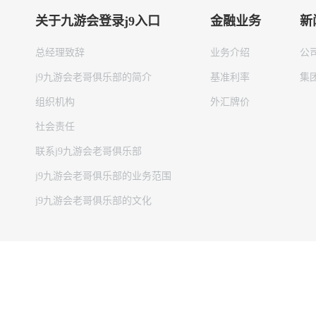
关于九游会登录j9入口
金融业务
新
总经理致辞
业务介绍
公
j9九游会老哥俱乐部的简介
基准利率
集
组织机构
外汇牌价
社会责任
联系j9九游会老哥俱乐部
j9九游会老哥俱乐部的业务范围
j9九游会老哥俱乐部的文化