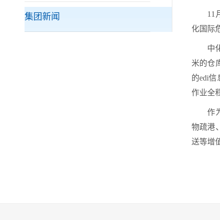
11月
集团新闻
化国际
中化国
米
的仓
的ed
作业全
作为完
物疏港
送等增