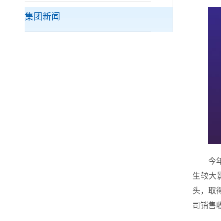
集团新闻
今年1
生较大
头，取
司销售收