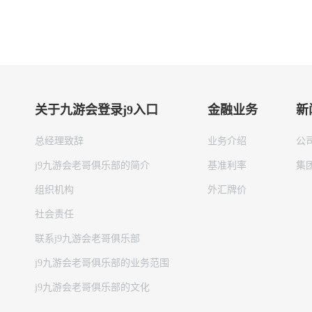
关于九游会登录j9入口
金融业务
新
总经理致辞
业务介绍
公
j9九游会老哥俱乐部的简介
基准利率
集
组织机构
外汇牌价
社会责任
联系j9九游会老哥俱乐部
j9九游会老哥俱乐部的业务范围
j9九游会老哥俱乐部的文化