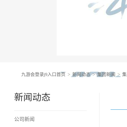
>
>
>
九游会登录j9入口首页
新闻动态
集团新闻
集
新闻动态
公司新闻