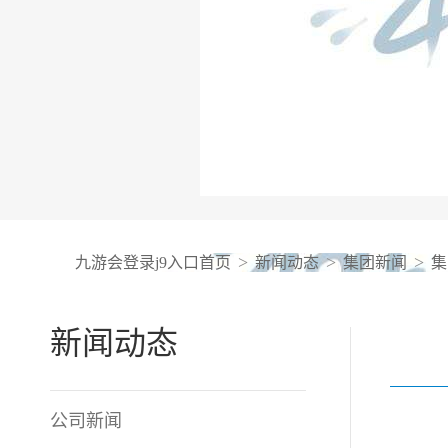
>
>
>
九游会登录j9入口首页
新闻动态
集团新闻
集
新闻动态
公司新闻