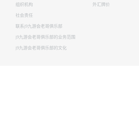
组织机构
外汇牌价
社会责任
联系j9九游会老哥俱乐部
j9九游会老哥俱乐部的业务范围
j9九游会老哥俱乐部的文化