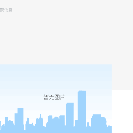
聘信息
中化集团财务有限责任公司
邮件：
sinochemfinance@sinochem.com
电话：0086-10-59569332/9333
传真：0086-10-59568943