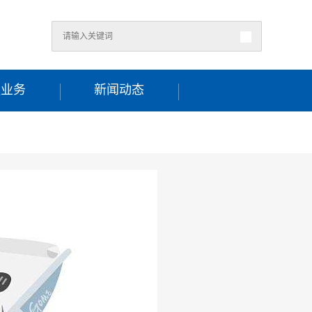
融业务
新闻动态
会老哥俱乐部
才招聘