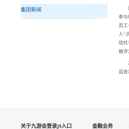
近日
集团新闻
参与
员工
人”
信托
被评
20
运会
关于九游会登录j9入口
金融业务