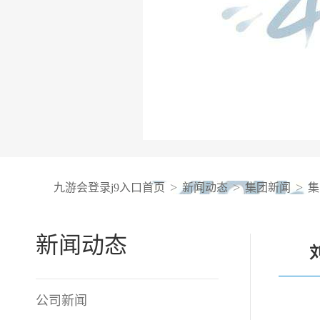
>
>
>
九游会登录j9入口首页
新闻动态
集团新闻
集
新闻动态
公司新闻