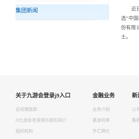
近日，
集团新闻
选“中
份有限
士。
关于九游会登录j9入口
金融业务
新
总经理致辞
业务介绍
公
j9九游会老哥俱乐部的简介
基准利率
集
组织机构
外汇牌价