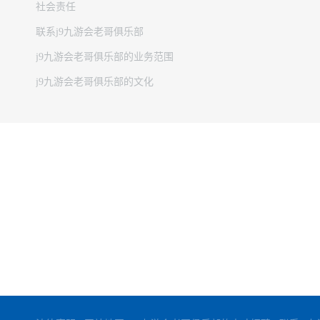
社会责任
联系j9九游会老哥俱乐部
j9九游会老哥俱乐部的业务范围
j9九游会老哥俱乐部的文化