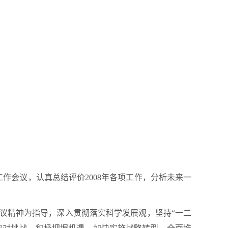
工作会议，认真总结评价2008年各项工作，分析未来一
精神为指导，深入贯彻落实科学发展观，坚持“一二