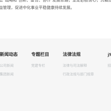
五”战略和“创新、整合、协作”发展思路，坚定必胜信心，沉
益管理，促进中化事业平稳健康持续发展。
新闻动态
专题栏目
法律法规
公司新闻
党建专栏
法律与司法解释
招
集团新闻
行政法规与部门规章