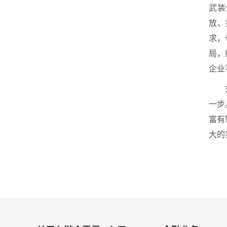
武装
放、
求，
局，
企业
刘总
一步
富有
大的