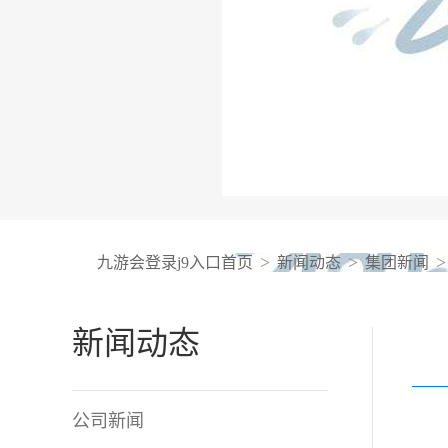
>
>
九游会登录j9入口首页
新闻动态
集团新闻
新闻动态
公司新闻