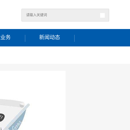
融业务
新闻动态
会老哥俱乐部
才招聘