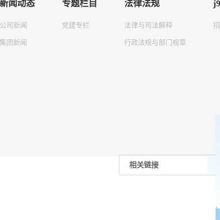
新闻动态
专题栏目
法律法规
公司新闻
党建专栏
法律与司法解释
招
集团新闻
行政法规与部门规章
相关链接