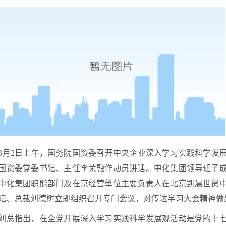
月2日
上午，国务院国资委召开中央企业深入学习实践科学发
国资委党委书记、主任李荣融作动员讲话。中化集团领导班子
中化集团职能部门及在京经营单位主要负责人在北京凯晨世贸
记、总裁刘德树立即组织召开专门会议，对传达学习大会精神做
指出，在全党开展深入学习实践科学发展观活动是党的十七