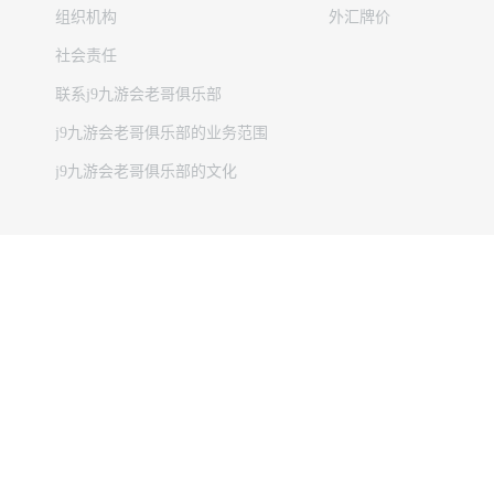
组织机构
外汇牌价
社会责任
联系j9九游会老哥俱乐部
j9九游会老哥俱乐部的业务范围
j9九游会老哥俱乐部的文化