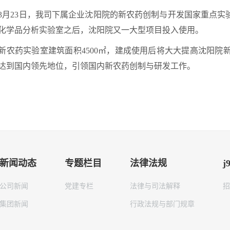
23日
，我司下属企业沈阳院的新农药创制与开发国家重点实验
化学品分析实验室之后，沈阳院又一大型项目投入使用。
药实验室建筑面积4500㎡，建成使用后将大大提高沈阳院
达到国内领先地位，引领国内新农药创制与研发工作。
新闻动态
专题栏目
法律法规
公司新闻
党建专栏
法律与司法解释
招
集团新闻
行政法规与部门规章