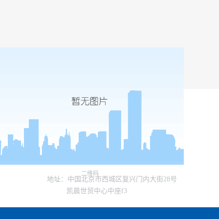
中化集团财务有限责任公司
邮件：
sinochemfinance@sinochem.com
电话：0086-10-59569332/9333
传真：0086-10-59568943
二维码
地址：中国北京市西城区复兴门内大街28号
凯晨世贸中心中座f3