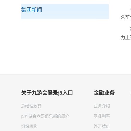
3月
集团新闻
久前
新农
力上
关于九游会登录j9入口
金融业务
总经理致辞
业务介绍
j9九游会老哥俱乐部的简介
基准利率
组织机构
外汇牌价