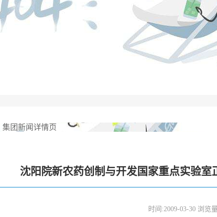
>
集团新闻详情页
沈阳院新农药创制与开发国家重点实验室正
时间:
2009-03-30
浏览量