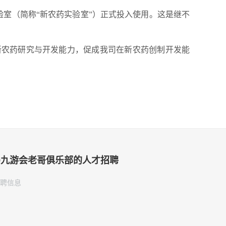
室（简称“新农药实验室”）正式投入使用。这是继不
新农药研究与开发能力，促成我司在新农药创制开发能
j9九游会老哥俱乐部的人才招聘
聘信息