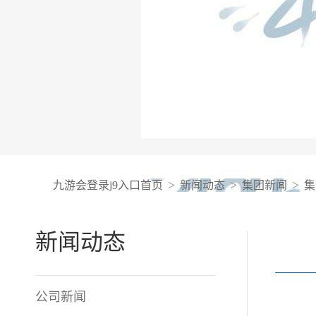
>
>
>
九游会登录j9入口首页
新闻动态
集团新闻
集
新闻动态
公司新闻