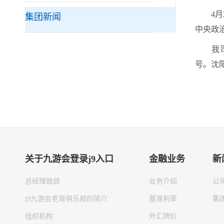
4月2
集团新闻
中央政
我司石
号。沈
关于九游会登录j9入口
金融业务
新
总经理致辞
业务介绍
公
j9九游会老哥俱乐部的简介
基准利率
集
组织机构
外汇牌价