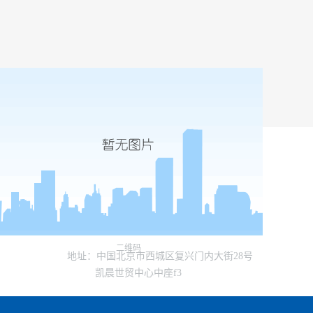
中化集团财务有限责任公司
邮件：
sinochemfinance@sinochem.com
电话：0086-10-59569332/9333
传真：0086-10-59568943
二维码
地址：中国北京市西城区复兴门内大街28号
凯晨世贸中心中座f3