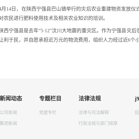
14日
，在陕西宁强县巴山镇举行的灾后农业重建物资发放仪式
对农民进行肥料使用技术及相关农业知识的培训。
宁强县是去年“5·12”汶川大地震的重灾区。作为宁强县灾
让利于民，并自愿承担近万元的物流费用，组织人力经过近6个
新闻动态
专题栏目
法律法规
公司新闻
党建专栏
法律与司法解释
招
集团新闻
行政法规与部门规章