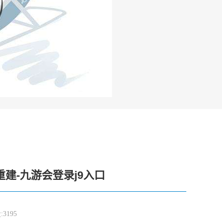
建-九游会登录j9入口
:
3195