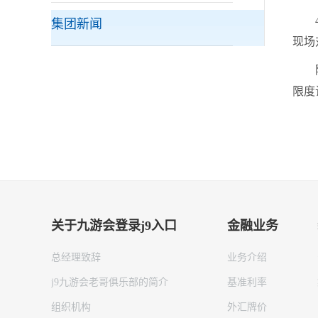
4月
集团新闻
现场
陕西
限度
关于九游会登录j9入口
金融业务
总经理致辞
业务介绍
j9九游会老哥俱乐部的简介
基准利率
组织机构
外汇牌价