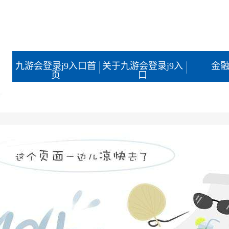
九游会登录j9入口首
关于九游会登录j9入
金
页
口
专题栏目
法律法规
j9九游
的人