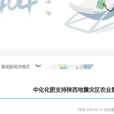
>
集团新闻详情页
中化化肥支持陕西地震灾区农业重
时间:
2009-04-29
浏览量