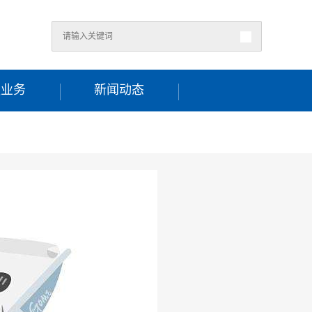
融业务
新闻动态
会老哥俱乐部
才招聘