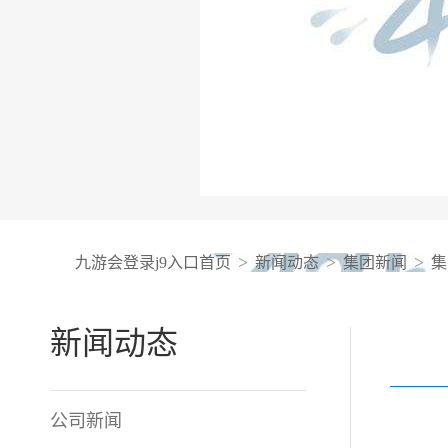
>
>
>
九游会登录j9入口首页
新闻动态
集团新闻
集
新闻动态
公司新闻