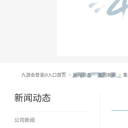
>
>
>
九游会登录j9入口首页
新闻动态
集团新闻
集
新闻动态
公司新闻