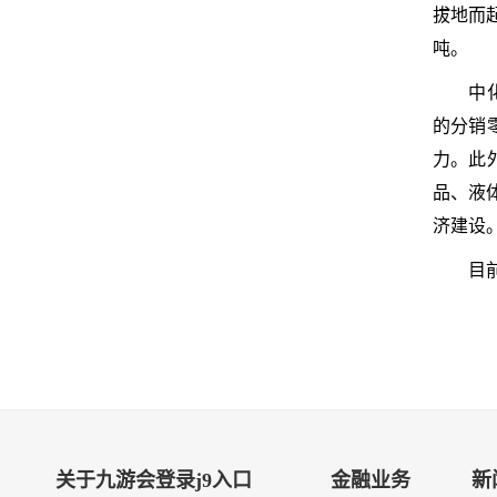
拔地而起
吨。
中化扬
的分销
力。此
品、液
济建设
目前，
关于九游会登录j9入口
金融业务
新