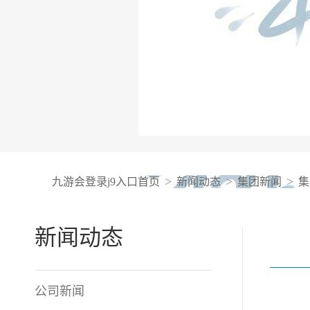
>
>
>
九游会登录j9入口首页
新闻动态
集团新闻
集
新闻动态
公司新闻