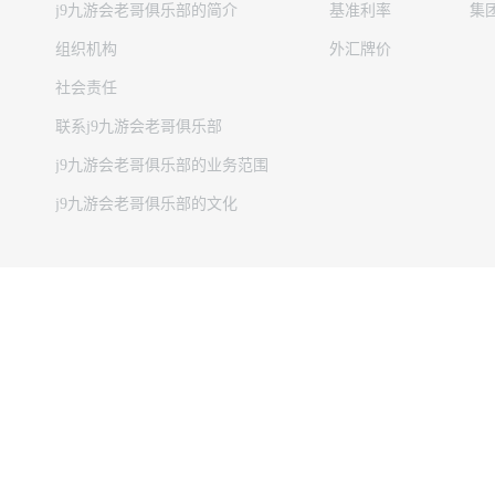
j9九游会老哥俱乐部的简介
基准利率
集
组织机构
外汇牌价
社会责任
联系j9九游会老哥俱乐部
j9九游会老哥俱乐部的业务范围
j9九游会老哥俱乐部的文化