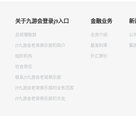
关于九游会登录j9入口
金融业务
新
总经理致辞
业务介绍
公
j9九游会老哥俱乐部的简介
基准利率
集
组织机构
外汇牌价
社会责任
联系j9九游会老哥俱乐部
j9九游会老哥俱乐部的业务范围
j9九游会老哥俱乐部的文化