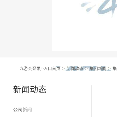
>
>
>
九游会登录j9入口首页
新闻动态
集团新闻
集
新闻动态
公司新闻