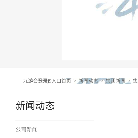
>
>
>
九游会登录j9入口首页
新闻动态
集团新闻
集
新闻动态
公司新闻