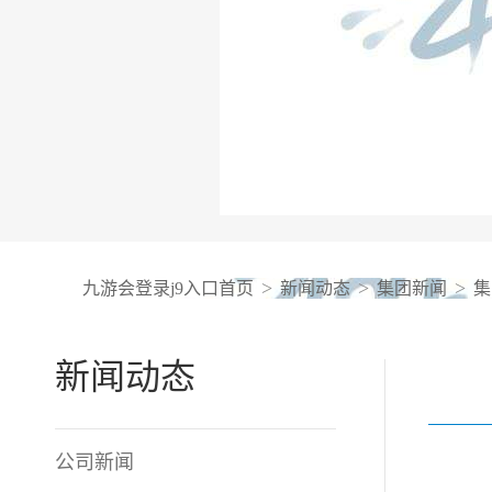
>
>
>
九游会登录j9入口首页
新闻动态
集团新闻
集
新闻动态
公司新闻