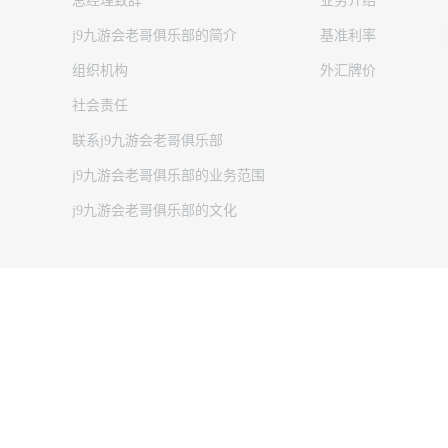
总经理致辞
业务介绍
j9九游会老哥俱乐部的简介
基准利率
组织机构
外汇牌价
社会责任
联系j9九游会老哥俱乐部
j9九游会老哥俱乐部的业务范围
j9九游会老哥俱乐部的文化