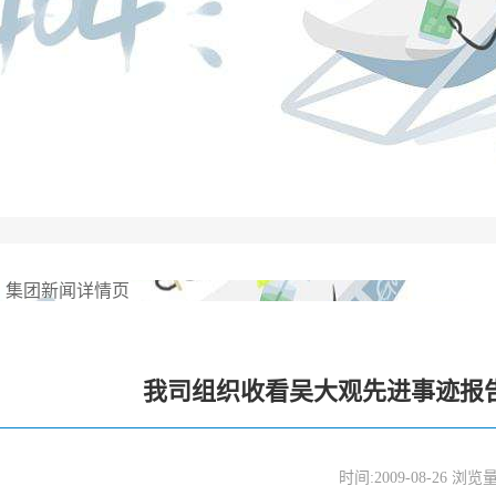
>
集团新闻详情页
我司组织收看吴大观先进事迹报告
时间:
2009-08-26
浏览量