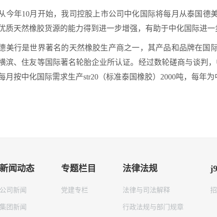
年10月开始，我司控股上市公司中化国际将每月从泰国德美行
优质天然橡胶货源的能力得到进一步增强，有助于中化国际进一
行是世界著名的天然橡胶生产商之一，其产品和品牌在国际
横滨、住友等国际著名轮胎企业所认证。经过数轮磋商与谈判，
每月按中化国际需求生产str20（标准泰国橡胶）2000吨，每年
新闻动态
专题栏目
法律法规
公司新闻
党建专栏
法律与司法解释
招
集团新闻
行政法规与部门规章