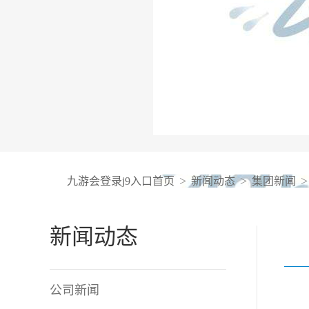
>
>
九游会登录j9入口首页
新闻动态
集团新闻
新闻动态
公司新闻