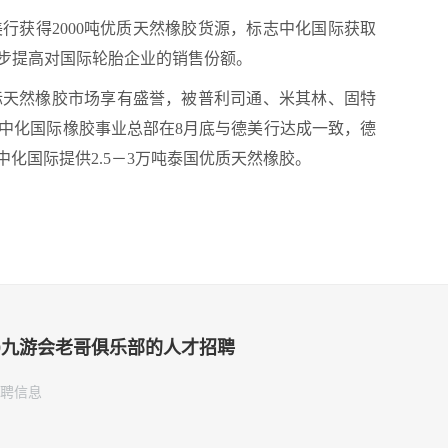
获得2000吨优质天然橡胶货源，标志中化国际获取
步提高对国际轮胎企业的销售份额。
天然橡胶市场享有盛誉，被普利司通、米其林、固特
中化国际橡胶事业总部在8月底与德美行达成一致，德
为中化国际提供2.5－3万吨泰国优质天然橡胶。
j9九游会老哥俱乐部的人才招聘
聘信息