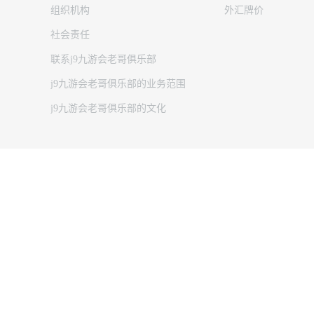
组织机构
外汇牌价
社会责任
联系j9九游会老哥俱乐部
j9九游会老哥俱乐部的业务范围
j9九游会老哥俱乐部的文化