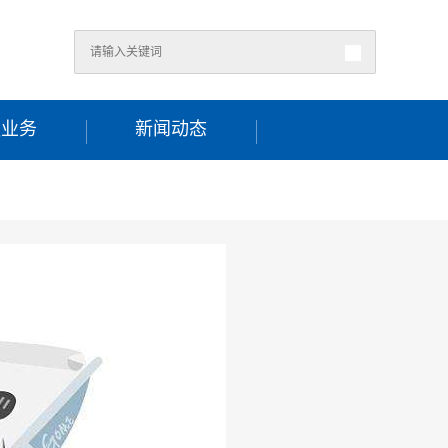
融业务
新闻动态
会老哥俱乐部
才招聘