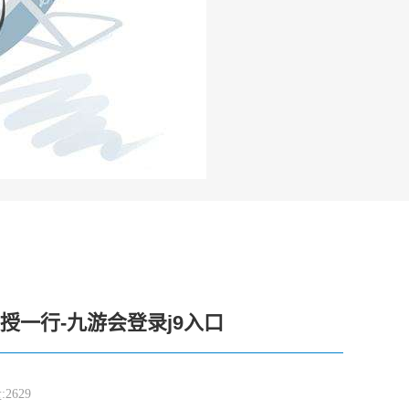
一行-九游会登录j9入口
:
2629