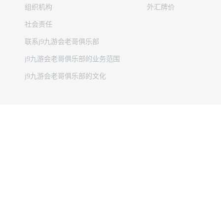
组织机构
外汇牌价
社会责任
联系j9九游会老哥俱乐部
j9九游会老哥俱乐部的业务范围
j9九游会老哥俱乐部的文化