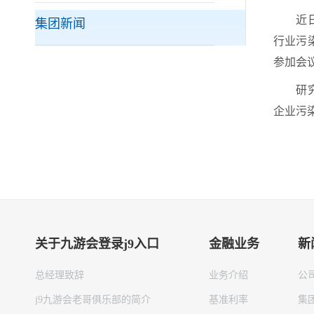
近日，
集团新闻
行业污
参加会
研究和
企业污
关于九游会登录j9入口
金融业务
新
总经理致辞
业务介绍
公
j9九游会老哥俱乐部的简介
基准利率
集