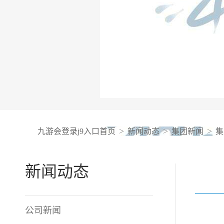
>
>
>
九游会登录j9入口首页
新闻动态
集团新闻
集
新闻动态
公司新闻