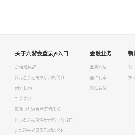
关于九游会登录j9入口
金融业务
新
总经理致辞
业务介绍
公
j9九游会老哥俱乐部的简介
基准利率
集
组织机构
外汇牌价
社会责任
联系j9九游会老哥俱乐部
j9九游会老哥俱乐部的业务范围
j9九游会老哥俱乐部的文化