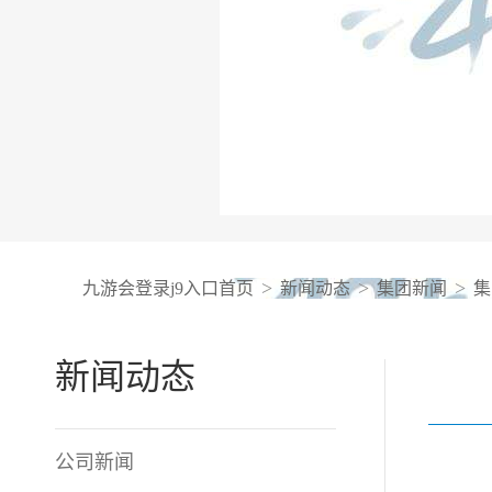
>
>
>
九游会登录j9入口首页
新闻动态
集团新闻
集
新闻动态
公司新闻