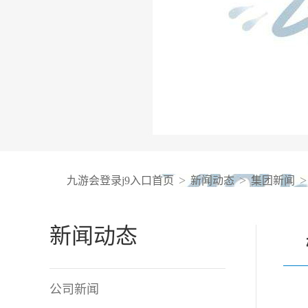
>
>
九游会登录j9入口首页
新闻动态
集团新闻
新闻动态
公司新闻