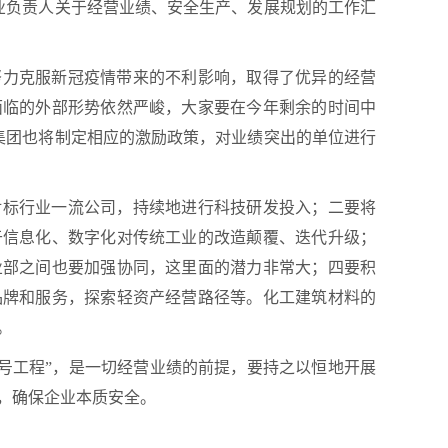
业负责人关于经营业绩、安全生产、发展规划的工作汇
努力克服新冠疫情带来的不利影响，取得了优异的经营
面临的外部形势依然严峻，大家要在今年剩余的时间中
集团也将制定相应的激励政策，对业绩突出的单位进行
对标行业一流公司，持续地进行科技研发投入；二要将
于信息化、数字化对传统工业的改造颠覆、迭代升级；
业部之间也要加强协同，这里面的潜力非常大；四要积
品牌和服务，探索轻资产经营路径等。化工建筑材料的
。
一号工程”，是一切经营业绩的前提，要持之以恒地开展
，确保企业本质安全。