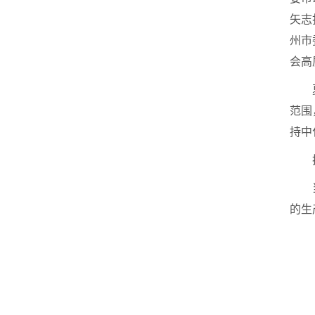
矢志
州市
会高
范围
持中
的生