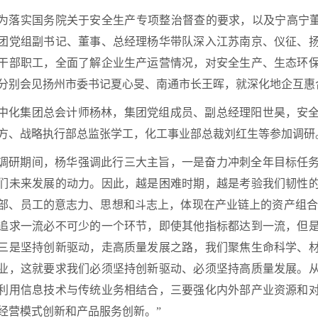
为落实国务院关于安全生产专项整治督查的要求，以及宁高宁董事
团党组副书记、董事、总经理杨华带队深入江苏南京、仪征、
干部职工，全面了解企业生产运营情况，对安全生产、生态环
分别会见扬州市委书记夏心旻、南通市长王晖，就深化地企互惠
中化集团总会计师杨林，集团党组成员、副总经理阳世昊，安
方、战略执行部总监张学工，化工事业部总裁刘红生等参加调研
调研期间，杨华强调此行三大主旨，一是奋力冲刺全年目标任
们未来发展的动力。因此，越是困难时期，越是考验我们韧性
部、员工的意志力、思想和斗志上，体现在产业链上的资产组合
追求一流必不可少的一个环节，即使其他指标都达到一流，但
三是坚持创新驱动，走高质量发展之路，我们聚焦生命科学、
业，这就要求我们必须坚持创新驱动、必须坚持高质量发展。
利用信息技术与传统业务相结合，三要强化内外部产业资源和
经营模式创新和产品服务创新。”