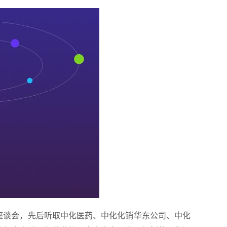
营座谈会，先后听取中化医药、中化化销华东公司、中化