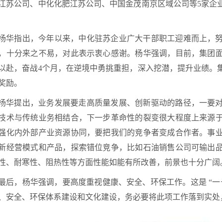
江苏公司、中化化肥江苏公司、中国金茂南京区域公司等5家企
杨华指出，今年以来，中化驻苏企业广大干部职工迎难而上，
，十分来之不易，对此表示衷心感谢。杨华强调，目前，集团
以赴，奋战4个月，在逆境中勇挑重担，深入挖潜，提升业绩。
奖励。
杨华提出，业务发展要走高质量发展、创新驱动的路径，一要
技术与传统业务相结合，下一步革命性的裂变很大程度上来源
强化内外部产业资源协同，要把我们的竞争者变成合作者。事
新经营模式和产品，探索错位竞争，比如石油销售公司可输出
性、耐寒性、阻热性等方面性能如能有所改善，前景也十分广阔
最后，杨华强调，要高度重视健康、安全、环保工作。这是 “
、安全、环保体系建设和文化建设，务必要将此项工作落到实处