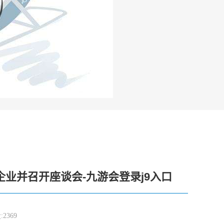
业并召开座谈会-九游会登录j9入口
:
2369