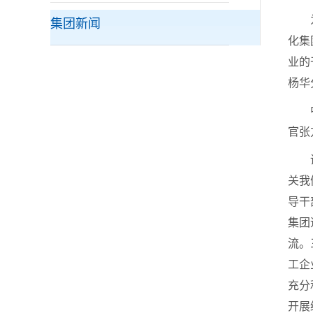
集团新闻
化集
业的
杨华
官张
关我
导干
集团
流。
工企
充分
开展