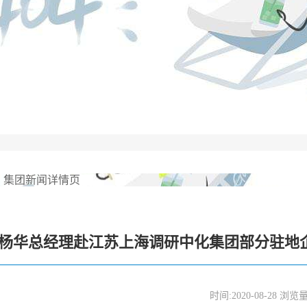
>
集团新闻详情页
杨华总经理赴江苏上海调研中化集团部分驻地企
时间:
2020-08-28
浏览量