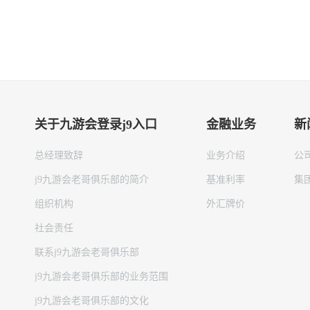
关于九游会登录j9入口
金融业务
新
总经理致辞
业务介绍
公
j9九游会老哥俱乐部的简介
基准利率
集
组织机构
外汇牌价
社会责任
联系j9九游会老哥俱乐部
j9九游会老哥俱乐部的业务范围
j9九游会老哥俱乐部的文化