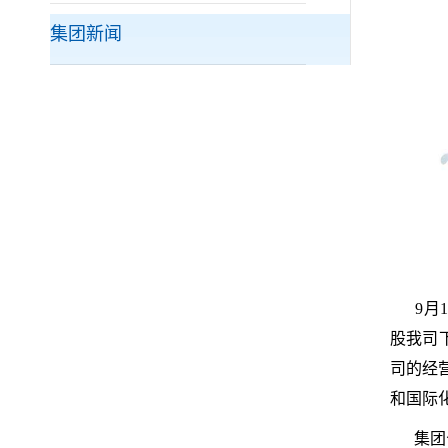
集团新闻
9月1
股我司
司的经
和国际
集团公