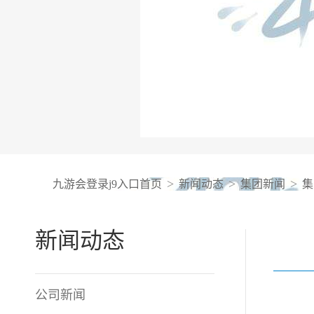
>
>
>
九游会登录j9入口首页
新闻动态
集团新闻
集
新闻动态
公司新闻