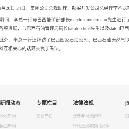
20日
-24日，集团公司总裁助理、勘探开发公司总经理李丕
，李总一行与巴西能矿部部长marcio zimmermann先生进行
项进展，与巴西石油管理局局长haroldo lima先生以及statoil巴西
，李总一行还拜访了巴西国家石油公司、巴西石油天然气联
就互相关心的话题交换了看法。
新闻动态
专题栏目
法律法规
公司新闻
党建专栏
法律与司法解释
招
集团新闻
行政法规与部门规章