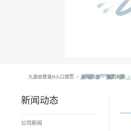
>
>
九游会登录j9入口首页
新闻动态
集团新闻
新闻动态
公司新闻