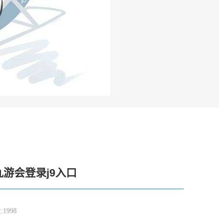
游会登录j9入口
:
1998