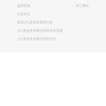
组织机构
外汇牌价
社会责任
联系j9九游会老哥俱乐部
j9九游会老哥俱乐部的业务范围
j9九游会老哥俱乐部的文化