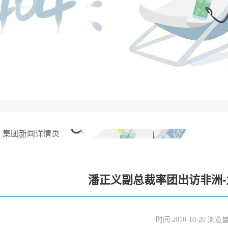
>
集团新闻详情页
潘正义副总裁率团出访非洲-
时间:
2010-10-20
浏览量