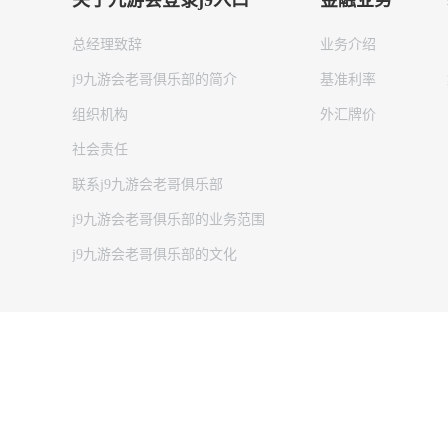
关于九游会登录j9入口
金融业务
总经理致辞
业务介绍
j9九游会老哥俱乐部的简介
基准利率
组织机构
外汇牌价
社会责任
联系j9九游会老哥俱乐部
j9九游会老哥俱乐部的业务范围
j9九游会老哥俱乐部的文化