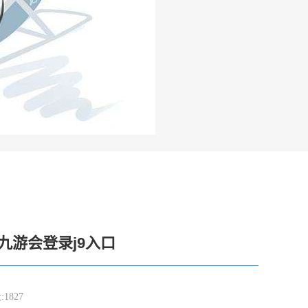
九游会登录j9入口
:
1827