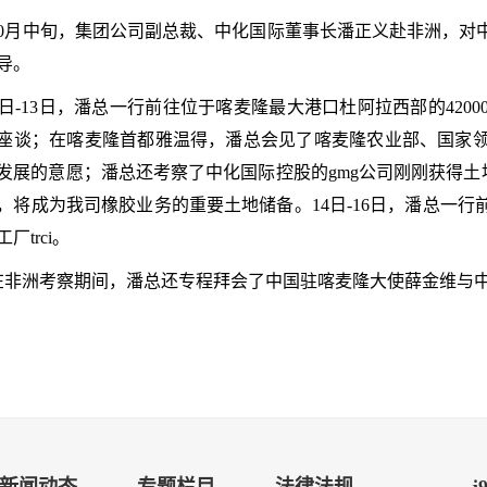
10月中旬，集团公司副总裁、中化国际董事长潘正义赴非洲，对
导。
-13日，潘总一行前往位于喀麦隆最大港口杜阿拉西部的42
00
座谈；在喀麦隆首都雅温得，潘总会见了喀麦隆农业部、国家
发展的意愿；潘总还考察了中化国际控股的gmg公司刚刚获得土地开发许
，将成为我司橡胶业务的重要土地储备。14日-16日，潘总一行
厂trci。
在非洲考察期间，潘总还专程拜会了中国驻喀麦隆大使薛金维与