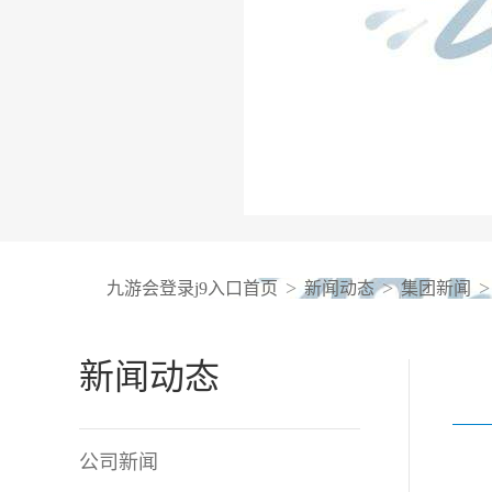
>
>
九游会登录j9入口首页
新闻动态
集团新闻
新闻动态
公司新闻