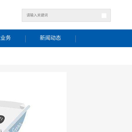
融业务
新闻动态
会老哥俱乐部
才招聘