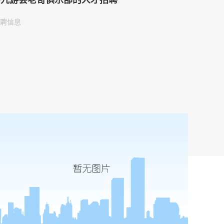
j9九游会老哥俱乐部的人才招聘
聘信息
中化集团财务有限责任公司
邮件：
sinochemfinance@sinochem.com
电话：0086-10-59569332/9333