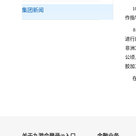
集团新闻
作指
8日
进行
非洲
公顷
胶加工