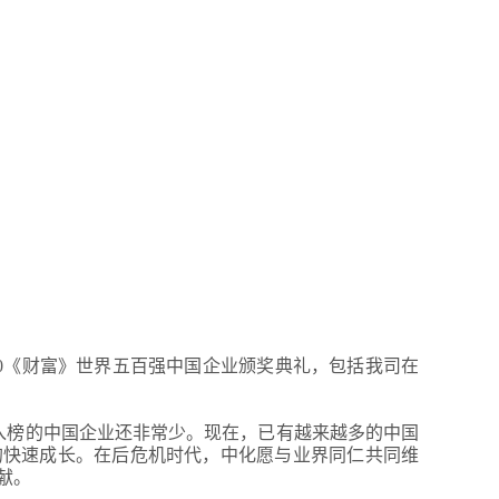
10《财富》世界五百强中国企业颁奖典礼，包括我司在
时入榜的中国企业还非常少。现在，已有越来越多的中国
的快速成长。在后危机时代，中化愿与业界同仁共同维
献。