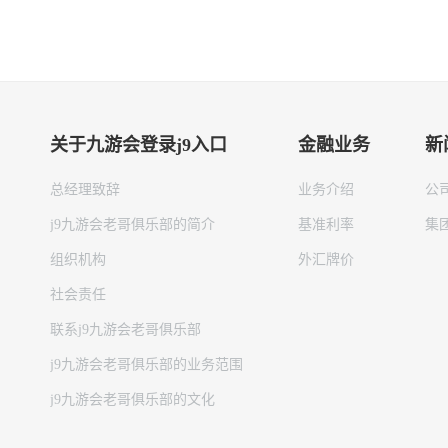
关于九游会登录j9入口
金融业务
新
总经理致辞
业务介绍
公
j9九游会老哥俱乐部的简介
基准利率
集
组织机构
外汇牌价
社会责任
联系j9九游会老哥俱乐部
j9九游会老哥俱乐部的业务范围
j9九游会老哥俱乐部的文化