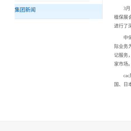
3
集团新闻
植保展
进行了
中
际业务
记服务
家市场
c
国、日